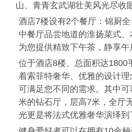
山、青青玄武湖壮美风光尽收
酒店
7
楼设有
2
个餐厅：锦厨全
中餐厅品尝地道的淮扬菜式、
为您提供精致下午茶，静享午
位于酒店8楼、总面积达180
着索菲特奢华、优雅的设计理
可满足您不同的需求。其中可
米的钻石厅，层高
7
米，全厅
光更是将法式优雅奢华演绎到
健身爱好者可以在拥有10余