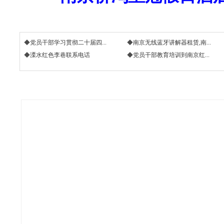
◆
党员干部学习贯彻二十届四...
◆
南京无线蓝牙讲解器租赁,南...
◆
溧水红色李巷联系电话
◆
党员干部教育培训到南京红...