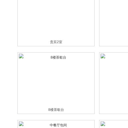
贵宾2室
8楼茶歇台