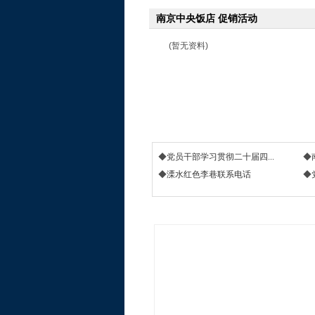
南京中央饭店 促销活动
(暂无资料)
◆
党员干部学习贯彻二十届四...
◆
◆
溧水红色李巷联系电话
◆