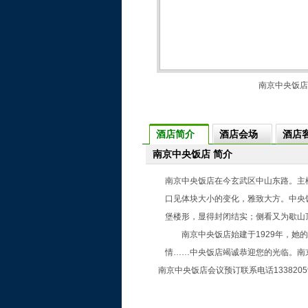
南京中央饭店
酒店简介
酒店会场
酒店
南京中央饭店 简介
南京中央饭店在今玄武区中山东路。主
口见体块大小的变化，雅致大方。中央
堡楼形，显得封闭结实；侧看又为歇山
南京中央饭店始建于1929年，她的
情……中央饭店竭诚恭迎您的光临。南
南京中央饭店会议预订联系电话13382059