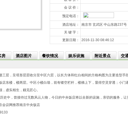
会 议 价：
预定电话：
酒店地址：
南京市 玄武区 中山东路237
关 键 字：
更新日期：
2016-11-30 08:46:12
客房
酒店图片
餐饮情况
娱乐设施
附近景点
交
楼三层，呈塔形层层收分至中区六层，以长方体和红白相间的方格构图为主要造型手
饭店东楼，楼两层。中区小楼白墙，前有镂空栏杆，楼梯上下，显得空灵穿透；小门
顶，虚实相生，颇见匠心。
历史中，曾接待过无数风云人物，今日的中央饭店将以全新的设施，亲切的服务，让
京会议网推荐南京中央饭店
133