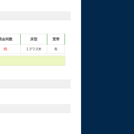
成会间数
床型
宽带
间
1.3*2.0米
有