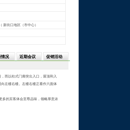
号（ 新街口地区（市中心）
通情况
近期会议
促销活动
段，而以柱式门廊突出入口，屋顶和入
通向左楼右楼。左楼右楼正看作六面体
更多的宾客体会至尊品味，领略厚意浓