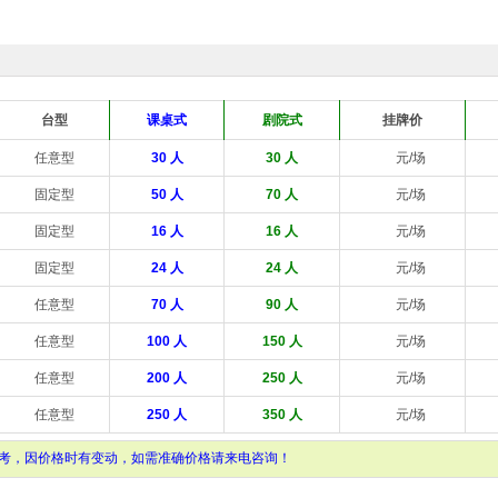
台型
课桌式
剧院式
挂牌价
任意型
30 人
30 人
元/场
固定型
50 人
70 人
元/场
固定型
16 人
16 人
元/场
固定型
24 人
24 人
元/场
任意型
70 人
90 人
元/场
任意型
100 人
150 人
元/场
任意型
200 人
250 人
元/场
任意型
250 人
350 人
元/场
考，因价格时有变动，如需准确价格请来电咨询！