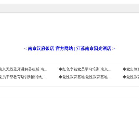
<
南京汉府饭店-官方网站
|
江苏南京阳光酒店
>
南京无线蓝牙讲解器租赁,南...
◆
红色李巷党员学习培训,南京...
◆
党史教育
党员干部教育培训到南京红...
◆
党性教育基地|党性教育基地...
◆
党性教育