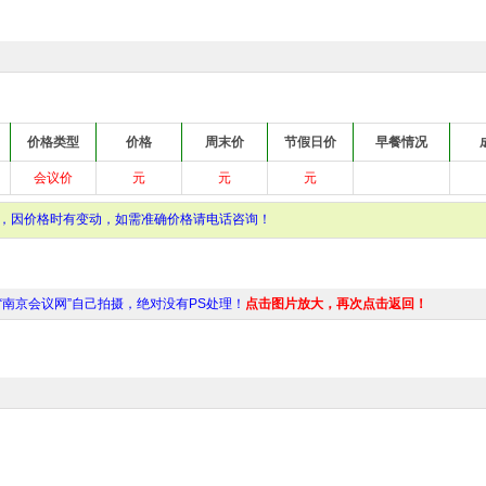
价格类型
价格
周末价
节假日价
早餐情况
会议价
元
元
元
，因价格时有变动，如需准确价格请电话咨询！
“南京会议网”自己拍摄，绝对没有PS处理！
点击图片放大，再次点击返回！