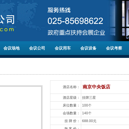
会议场地
会议公司
会议用车
会议设备
会议考察
南京中央饭店
酒店名称：
酒店星级：
挂牌三星
床位数量：
100个
会场数量：
140个
挂 牌 价：
688.00元
散 客 价：