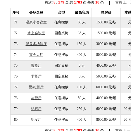
页次:
8
/
179
页,共
1783
条,每页
10
条
首页
上一
|
序号
会场名称
台型
最高容纳
挂牌价
本
71
温泉小会议室
任意摆放
50 人
1500.00 元/场
元
72
水上会议室
固定桌椅
35 人
1500.00 元/场
元
73
温泉多功能厅
任意摆放
150 人
3000.00 元/场
元
74
宴会大厅
任意摆放
400 人
8000.00 元/场
元
75
聚贤厅
固定桌椅
0 人
4000.00 元/场
元
76
求贤厅
固定桌椅
0 人
5000.00 元/场
元
77
思/礼贤厅
任意摆放
100 人
6000.00 元/场
元
78
与贤厅
任意摆放
50 人
4000.00 元/场
元
79
钻石厅
任意摆放
250 人
6000.00 元/场
20 
80
明发厅
任意摆放
400 人
8000.00 元/场
20 
页次:
8
/
179
页,共
1783
条,每页
10
条
首页
上一
|