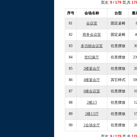
页次:
9
/
179
页,共
17
序号
会场名称
台型
最
81
会议室
固定桌椅
82
商务会议室
固定桌椅
4
83
多功能会议室
任意摆放
3
84
世纪缘厅
任意摆放
23
85
2楼宴会厅
任意摆放
2
86
4楼宴会厅
其它样式
10
87
6楼会议室
任意摆放
1
88
2楼2/3
任意摆放
1
89
2楼1/2厅
任意摆放
1
90
2会场全厅
任意摆放
2
页次:
9
/
179
页,共
17