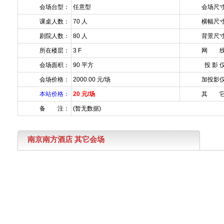
会场台型：
任意型
会场尺
课桌人数：
70 人
横幅尺
剧院人数：
80 人
背景尺
所在楼层：
3 F
网 线
会场面积：
90 平方
投 影 
会场价格：
2000.00 元/场
加投影
本站价格：
20 元/场
其 它
备 注：
(暂无数据)
南京南方酒店 其它会场