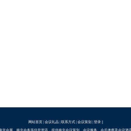
网站首页
|
会议礼品
|
联系方式
|
会议策划
|
登录
||
南京会展、南京会务等信息资讯，提供南京会议策划、会议服务、会后考察及会议酒