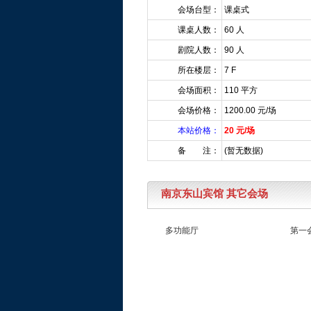
会场台型：
课桌式
课桌人数：
60 人
剧院人数：
90 人
所在楼层：
7 F
会场面积：
110 平方
会场价格：
1200.00 元/场
本站价格：
20 元/场
备 注：
(暂无数据)
南京东山宾馆 其它会场
多功能厅
第一