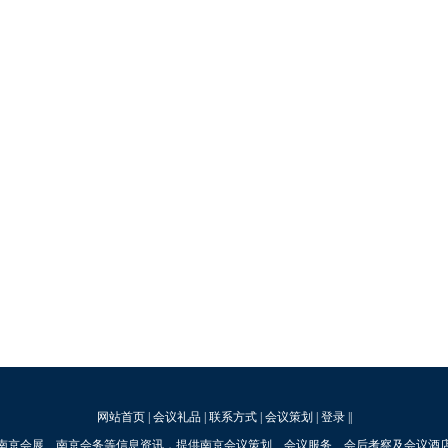
网站首页
|
会议礼品
|
联系方式
|
会议策划
|
登录
||
南京会展、南京会务等信息资讯，提供南京会议策划、会议服务、会后考察及会议酒