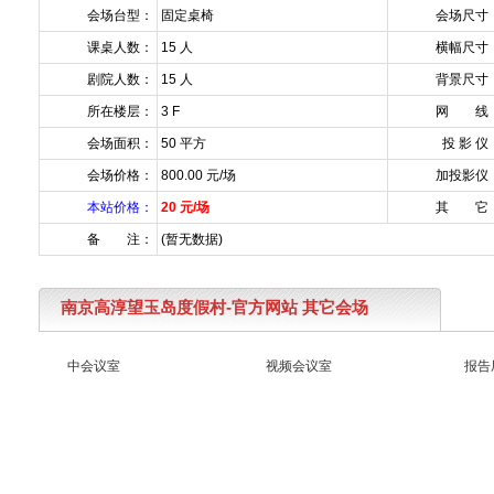
会场台型：
固定桌椅
会场尺寸
课桌人数：
15 人
横幅尺寸
剧院人数：
15 人
背景尺寸
所在楼层：
3 F
网 线
会场面积：
50 平方
投 影 仪
会场价格：
800.00 元/场
加投影仪
本站价格：
20 元/场
其 它
备 注：
(暂无数据)
南京高淳望玉岛度假村-官方网站 其它会场
中会议室
视频会议室
报告