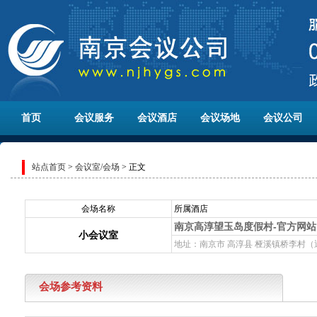
首页
会议服务
会议酒店
会议场地
会议公司
站点首页
>
会议室/会场
> 正文
会场名称
所属酒店
南京高淳望玉岛度假村-官方网站
小会议室
地址：南京市 高淳县 桠溪镇桥李村
会场参考资料