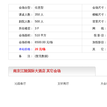
会场台型：
任意型
会场尺寸：
课桌人数：
350 人
横幅尺寸：
剧院人数：
500 人
背景尺寸：
所在楼层：
3 F
网 线：
会场面积：
510 平方
投 影 仪：
会场价格：
6500.00 元/场
加投影仪：
本站价格：
20 元/场
其 它：
备 注：
(暂无数据)
南京江陵国际大酒店 其它会场
沁园春厅
文轩阁厅
大会