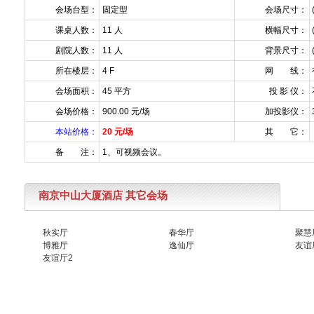
会场台型：
固定型
会场尺寸：
课桌人数：
11 人
横幅尺寸：
剧院人数：
11 人
背景尺寸：
所在楼层：
4 F
网 线：
会场面积：
45 平方
投 影 仪：
会场价格：
900.00 元/场
加投影仪：
本站价格：
20 元/场
其 它：
备 注：
1、可视频会议。
南京中山大厦酒店 其它会场
秋实厅
春华厅
聚慧
博雅厅
逸仙厅
友谊
友谊厅2