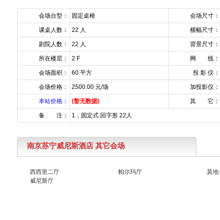
会场台型：
固定桌椅
会场尺寸：
课桌人数：
22 人
横幅尺寸：
剧院人数：
22 人
背景尺寸：
所在楼层：
2 F
网 线：
会场面积：
60 平方
投 影 仪：
会场价格：
2500.00 元/场
加投影仪：
本站价格：
(暂无数据)
其 它：
备 注：
1，固定式 回字形 22人
南京苏宁威尼斯酒店 其它会场
西西里二厅
帕尔玛厅
莫地
威尼斯厅