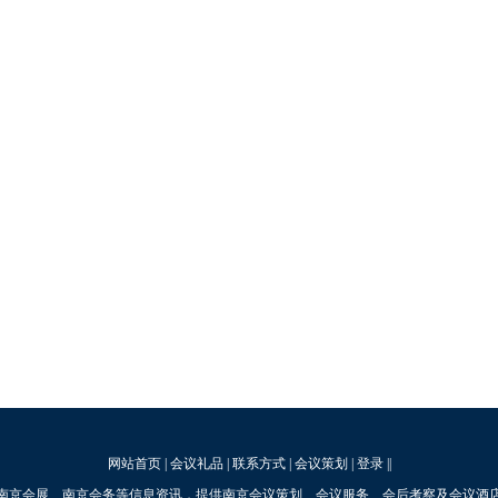
网站首页
|
会议礼品
|
联系方式
|
会议策划
|
登录
||
南京会展、南京会务等信息资讯，提供南京会议策划、会议服务、会后考察及会议酒