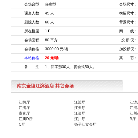
会场台型：
任意型
会场尺寸：
课桌人数：
45 人
横幅尺寸：
剧院人数：
60 人
背景尺寸：
所在楼层：
1 F
网 线：
会场面积：
80 平方
投 影 仪：
会场价格：
3000.00 元/场
加投影仪：
本站价格：
20 元/场
其 它：
备 注：
1、回字形30人、宴会式50人。
南京金陵江滨酒店 其它会场
江枫厅
江波厅
江涛
江湾厅
江天厅
江河
贵宾厅
江滨厅
江川
江川D厅
江川厅
B厅
C厅
扬子江宴会厅