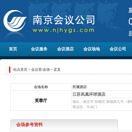
首页
会议服务
会议酒店
会议场地
会议公司
站点首页
>
会议室/会场
> 正文
会场名称
所属酒店
江苏凤凰环球酒店
芙蓉厅
地址：南京市 鼓楼区 南瑞路九号（
商业区、中央门
会场参考资料