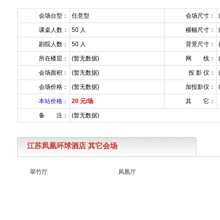
会场台型：
任意型
会场尺寸：
课桌人数：
50 人
横幅尺寸：
剧院人数：
50 人
背景尺寸：
所在楼层：
(暂无数据)
网 线：
会场面积：
(暂无数据)
投 影 仪：
会场价格：
(暂无数据)
加投影仪：
本站价格：
20 元/场
其 它：
备 注：
(暂无数据)
江苏凤凰环球酒店 其它会场
翠竹厅
凤凰厅