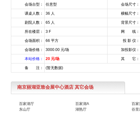
会场台型：
任意型
会场尺寸：
课桌人数：
36 人
横幅尺寸：
剧院人数：
65 人
背景尺寸：
所在楼层：
3 F
网 线：
会场面积：
66 平方
投 影 仪：
会场价格：
3000.00 元/场
加投影仪：
本站价格：
20 元/场
其 它：
备 注：
(暂无数据)
南京丽湖亚致会展中心酒店 其它会场
百家湖厅
百家湖A
百家
东山厅
湖熟厅
谷里