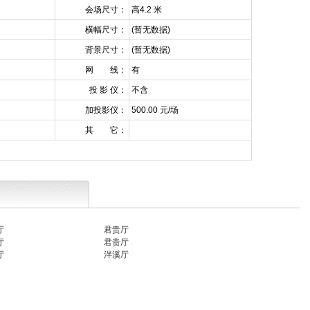
会场尺寸：
高4.2 米
横幅尺寸：
(暂无数据)
背景尺寸：
(暂无数据)
网 线：
有
投 影 仪：
不含
加投影仪：
500.00 元/场
其 它：
厅
君贵厅
厅
君贵厅
厅
泮溪厅