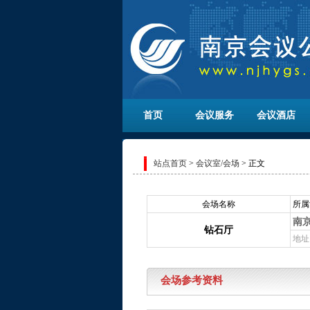
首页
会议服务
会议酒店
站点首页
>
会议室/会场
> 正文
会场名称
所属
南
钻石厅
地址
会场参考资料