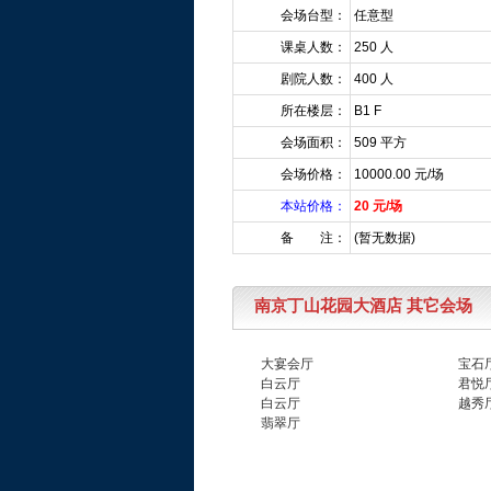
会场台型：
任意型
课桌人数：
250 人
剧院人数：
400 人
所在楼层：
B1 F
会场面积：
509 平方
会场价格：
10000.00 元/场
本站价格：
20 元/场
备 注：
(暂无数据)
南京丁山花园大酒店 其它会场
大宴会厅
宝石
白云厅
君悦
白云厅
越秀
翡翠厅