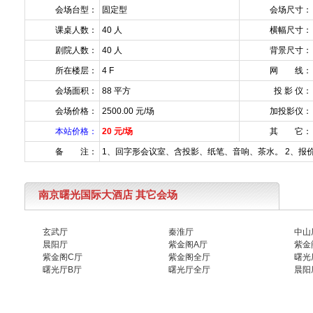
会场台型：
固定型
会场尺寸：
课桌人数：
40 人
横幅尺寸：
剧院人数：
40 人
背景尺寸：
所在楼层：
4 F
网 线：
会场面积：
88 平方
投 影 仪：
会场价格：
2500.00 元/场
加投影仪：
本站价格：
20 元/场
其 它：
备 注：
1、回字形会议室、含投影、纸笔、音响、茶水。 2、报
南京曙光国际大酒店 其它会场
玄武厅
秦淮厅
中山
晨阳厅
紫金阁A厅
紫金
紫金阁C厅
紫金阁全厅
曙光
曙光厅B厅
曙光厅全厅
晨阳