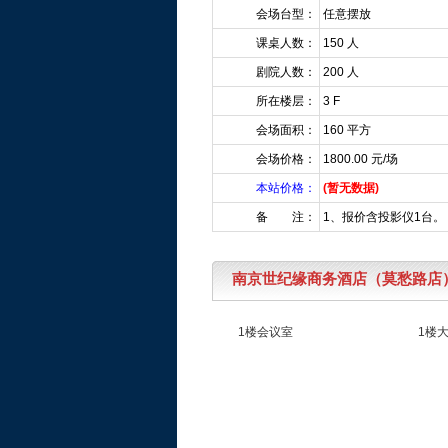
会场台型：
任意摆放
课桌人数：
150 人
剧院人数：
200 人
所在楼层：
3 F
会场面积：
160 平方
会场价格：
1800.00 元/场
本站价格：
(暂无数据)
备 注：
1、报价含投影仪1台。
南京世纪缘商务酒店（莫愁路店
1楼会议室
1楼