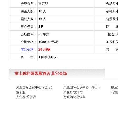
会场台型：
固定型
会场尺
课桌人数：
16 人
横幅尺
剧院人数：
16 人
背景尺
所在楼层：
1 F
网 线
会场面积：
35 平方
投 影 
会场价格：
1000.00 元/场
加投影
本站价格：
20 元/场
其 它
备 注：
1.回字形16人
黄山碧桂园凤凰酒店 其它会场
凤凰国际会议中心（全厅）
凤凰国际会议中心（半厅）
威尼
索菲亚
卢森堡/爱丁堡
马德
凡尔赛/爱丽舍
行政酒廊会议室