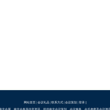
网站首页
|
会议礼品
|
联系方式
|
会议策划
|
登录
||
南京会展、南京会务等信息资讯，提供南京会议策划、会议服务、会后考察及会议酒