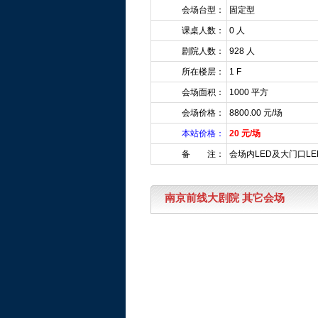
会场台型：
固定型
课桌人数：
0 人
剧院人数：
928 人
所在楼层：
1 F
会场面积：
1000 平方
会场价格：
8800.00 元/场
本站价格：
20 元/场
备 注：
会场内LED及大门口L
南京前线大剧院 其它会场