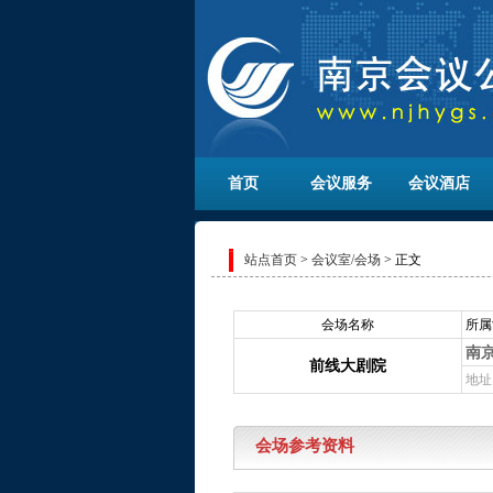
首页
会议服务
会议酒店
站点首页
>
会议室/会场
> 正文
会场名称
所属
南
前线大剧院
地址
会场参考资料