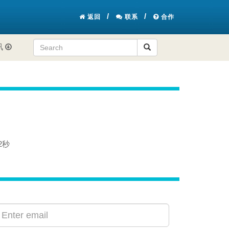
返回
联系
合作
讯
2秒