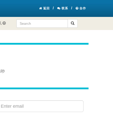
返回
联系
合作
讯
1秒