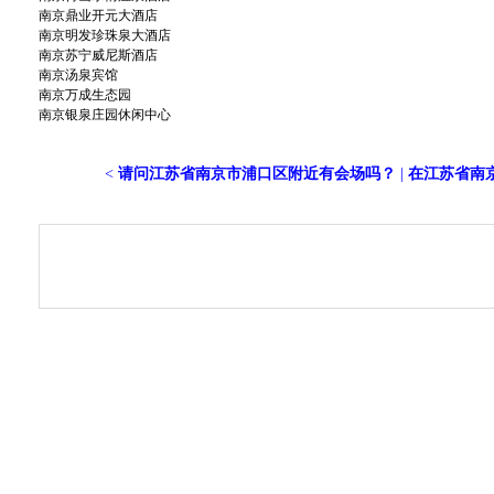
南京鼎业开元大酒店
南京明发珍珠泉大酒店
南京苏宁威尼斯酒店
南京汤泉宾馆
南京万成生态园
南京银泉庄园休闲中心
<
请问江苏省南京市浦口区附近有会场吗？
|
在江苏省南京