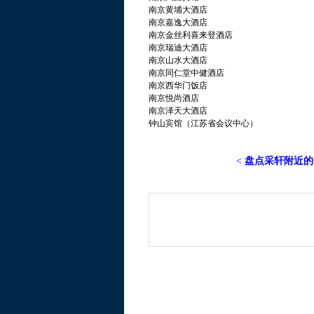
南京黄埔大酒店
南京嘉逸大酒店
南京金丝利喜来登酒店
南京瑞迪大酒店
南京山水大酒店
南京同仁堂中健酒店
南京西华门饭店
南京悦尚酒店
南京泽天大酒店
钟山宾馆（江苏省会议中心）
<
盘点采轩附近的