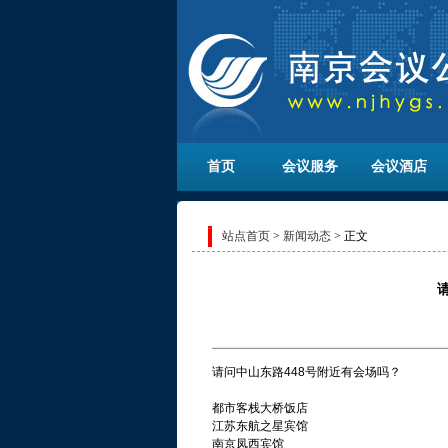
首页
会议服务
会议酒店
站点首页
>
新闻动态
> 正文
请问中山东路448号附近有会场吗？
都市客栈大桥饭店
江苏东航之星宾馆
南京凤西宾馆