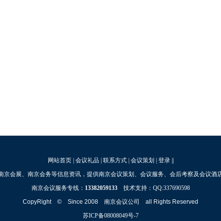
网站首页
|
会议礼品
|
联系方式
|
会议策划
|
登录
||
南京会展、南京会务等信息资讯，提供南京会议策划、会议服务、会后考察及会议酒
南京会议服务专线：
13382059133
技术支持：QQ:337690598
CopyRight © Since 2008
南京会议公司
all Rights Reserved
苏ICP备08008049号-7