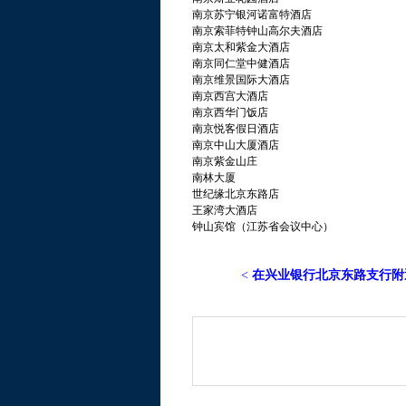
南京苏宁银河诺富特酒店
南京索菲特钟山高尔夫酒店
南京太和紫金大酒店
南京同仁堂中健酒店
南京维景国际大酒店
南京西宫大酒店
南京西华门饭店
南京悦客假日酒店
南京中山大厦酒店
南京紫金山庄
南林大厦
世纪缘北京东路店
王家湾大酒店
钟山宾馆（江苏省会议中心）
<
在兴业银行北京东路支行附近