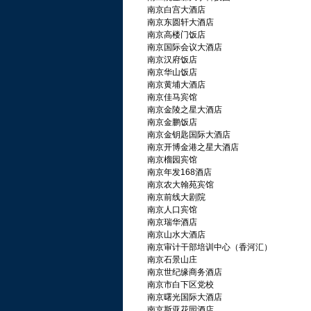
南京白宫大酒店
南京东圆轩大酒店
南京高楼门饭店
南京国际会议大酒店
南京汉府饭店
南京华山饭店
南京黄埔大酒店
南京佳马宾馆
南京金陵之星大酒店
南京金鹏饭店
南京金钥匙国际大酒店
南京开博金港之星大酒店
南京榴园宾馆
南京年发168酒店
南京农大翰苑宾馆
南京前线大剧院
南京人口宾馆
南京瑞华酒店
南京山水大酒店
南京审计干部培训中心（香河汇）
南京石景山庄
南京世纪缘商务酒店
南京市白下区党校
南京曙光国际大酒店
南京斯亚花园酒店