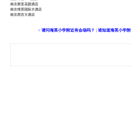
南京斯亚花园酒店
南京维景国际大酒店
南京西宫大酒店
<
请问海英小学附近有会场吗？
|
谁知道海英小学附近