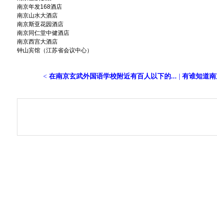
南京年发168酒店
南京山水大酒店
南京斯亚花园酒店
南京同仁堂中健酒店
南京西宫大酒店
钟山宾馆（江苏省会议中心）
<
在南京玄武外国语学校附近有百人以下的...
|
有谁知道南