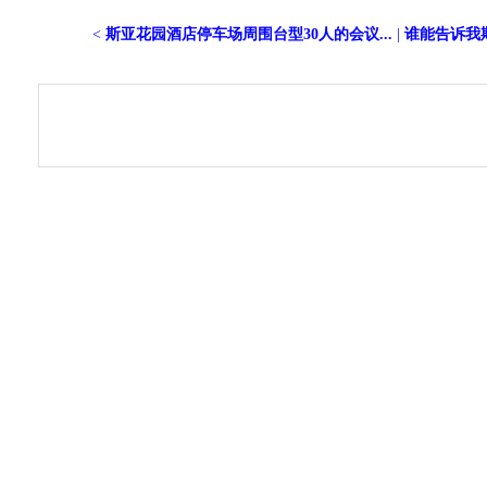
<
斯亚花园酒店停车场周围台型30人的会议...
|
谁能告诉我斯