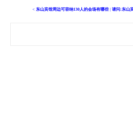
<
东山宾馆周边可容纳130人的会场有哪些
|
请问:东山