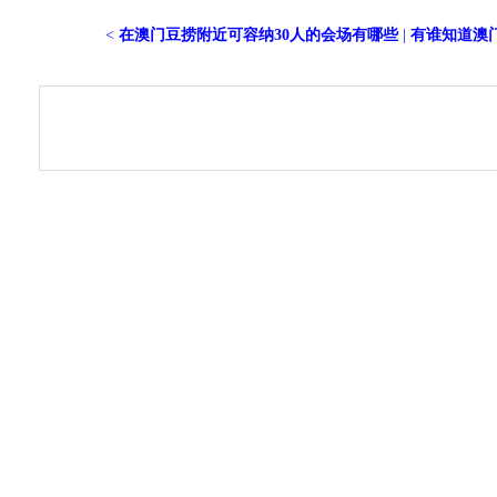
<
在澳门豆捞附近可容纳30人的会场有哪些
|
有谁知道澳门