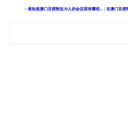
<
谁知道澳门豆捞附近30人的会议室有哪些...
|
在澳门豆捞附