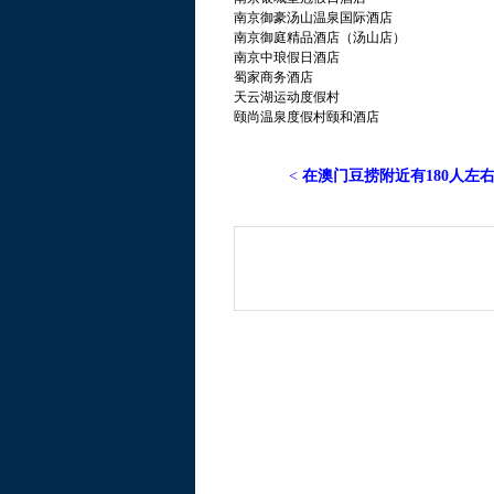
南京御豪汤山温泉国际酒店
南京御庭精品酒店（汤山店）
南京中琅假日酒店
蜀家商务酒店
天云湖运动度假村
颐尚温泉度假村颐和酒店
<
在澳门豆捞附近有180人左右