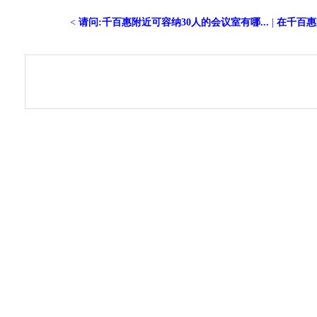
<
请问:千百惠附近可容纳30人的会议室有哪...
|
在千百惠