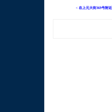
<
在上元大街369号附