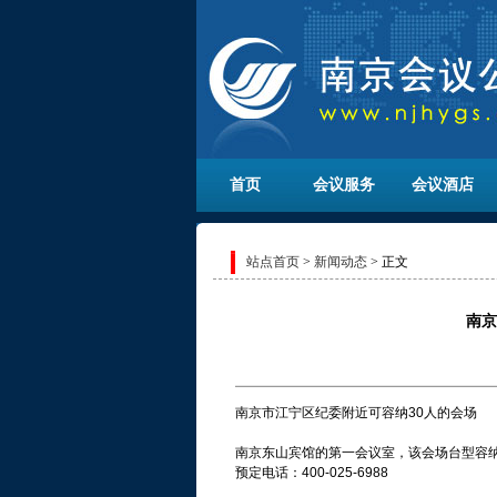
首页
会议服务
会议酒店
站点首页
>
新闻动态
> 正文
南京
南京市江宁区纪委附近可容纳30人的会场
南京东山宾馆的第一会议室，该会场台型容纳
预定电话：400-025-6988