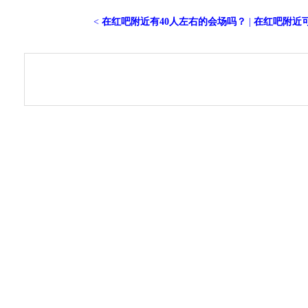
<
在红吧附近有40人左右的会场吗？
|
在红吧附近可