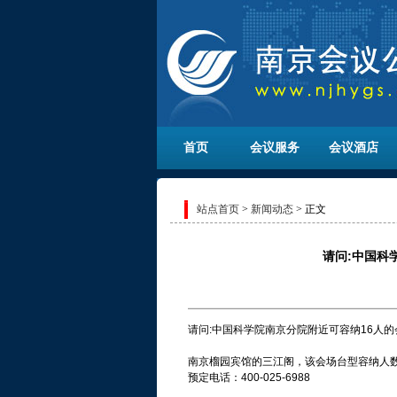
首页
会议服务
会议酒店
站点首页
>
新闻动态
> 正文
请问:中国科
请问:中国科学院南京分院附近可容纳16人的
南京榴园宾馆的三江阁，该会场台型容纳人数
预定电话：400-025-6988