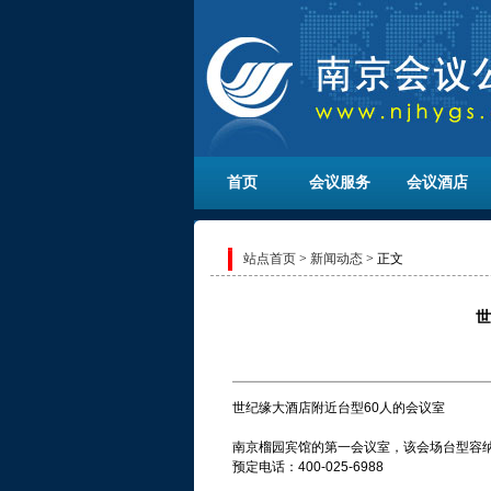
首页
会议服务
会议酒店
站点首页
>
新闻动态
> 正文
世
世纪缘大酒店附近台型60人的会议室
南京榴园宾馆的第一会议室，该会场台型容纳
预定电话：400-025-6988