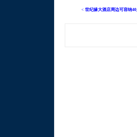
<
世纪缘大酒店周边可容纳40人