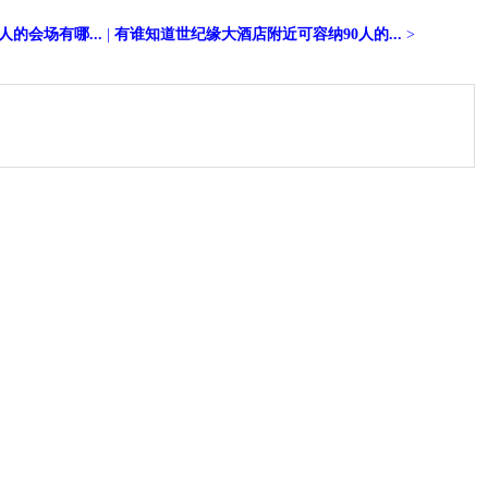
的会场有哪...
|
有谁知道世纪缘大酒店附近可容纳90人的...
>