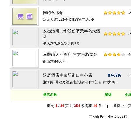
同曦艺术馆
5
双龙大道1222号瑞都购物广场6楼
安徽池州九华股份平天半岛大酒
5
店
平天湖风景区翠屏路1号
马鞍山天汇酒店-官方授权网站
4
雨山东路865号
汉庭酒店南京新街口中心店
2
淮海路2号汉庭酒店南京新街口中心店（中央商...
酒店名称
星级
会
页次:
1
/
36
页,共
354
条,每页
10
条
首页 上一
|
本页面执行时间:0.032秒