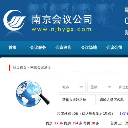
首页
会议服务
会议酒店
会议场地
会议公司
站点首页
>
南京会议酒店
共 354 条记录（默认每页显示 10 条）
【点“
页次:
1
/
36
页,共
354
条,每页
10
条
首页 上一
|