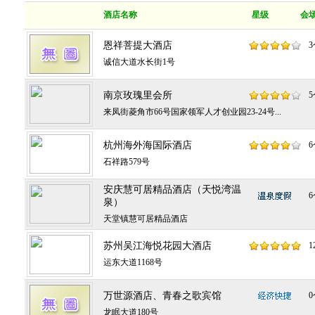
酒店名称
星级
会
恩祥菩提大酒店
3
诚信大道水长街1号
南京玫瑰里会所
5
来凤街菱角市66号国家领军人才创业园23-24号...
杭州海外海国际酒店
6
石祥路579号
安庆慧可居精品酒店（天悦湾温
6
泉）
天堂镇慧可居精品酒店
苏州吴江海悦花园大酒店
1
运东大道1168号
万世源酒店、青春之歌宾馆
0
龙眠大道180号