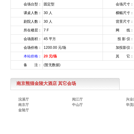
会场台型：
固定型
会场尺寸：
课桌人数：
30 人
横幅尺寸：
剧院人数：
30 人
背景尺寸：
所在楼层：
7 F
网 线：
会场面积：
45 平方
投 影 仪：
会场价格：
1200.00 元/场
加投影仪：
本站价格：
20 元/场
其 它：
备 注：
(暂无数据)
南京熊猫金陵大酒店 其它会场
浣溪厅
阅江厅
兴业
南京厅
中山厅
华茂
金陵厅