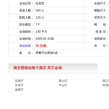
会场台型：
任意型
会场尺寸：
课桌人数：
100 人
横幅尺寸：
剧院人数：
120 人
背景尺寸：
所在楼层：
7 F
网 线：
会场面积：
130 平方
投 影 仪：
会场价格：
2300.00 元/场
加投影仪：
本站价格：
20 元/场
其 它：
备 注：
用餐可以摆放5桌
南京熊猫金陵大酒店 其它会场
浣溪厅
黄山厅
阅江
兴业厅
中山厅
华茂
金陵厅