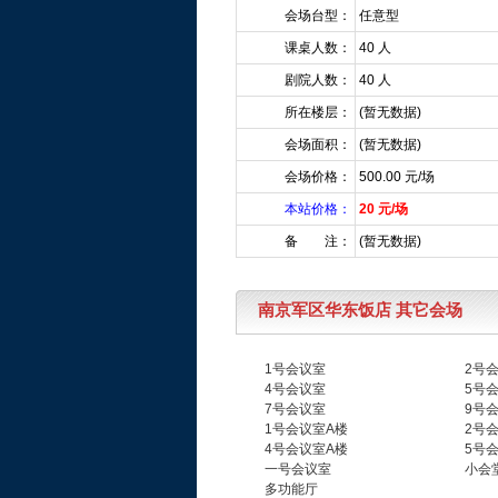
会场台型：
任意型
课桌人数：
40 人
剧院人数：
40 人
所在楼层：
(暂无数据)
会场面积：
(暂无数据)
会场价格：
500.00 元/场
本站价格：
20 元/场
备 注：
(暂无数据)
南京军区华东饭店 其它会场
1号会议室
2号
4号会议室
5号
7号会议室
9号
1号会议室A楼
2号
4号会议室A楼
5号
一号会议室
小会
多功能厅