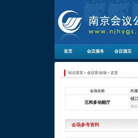
首页
会议服务
会议酒店
站点首页
>
会议室/会场
> 正文
会场名称
所属
镇
元和多动能厅
地址
会场参考资料