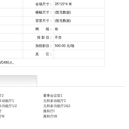
会场尺寸：
35*15*4 米
横幅尺寸：
(暂无数据)
背景尺寸：
(暂无数据)
网 线：
有
投 影 仪：
不含
加投影仪：
500.00 元/场
其 它：
式480人。
厅2
董事会议室1
多动能厅1
元和多动能厅2
功能厅1/2
元和多功能厅2&3
厅
雍和厅I
II
雍和厅I/II