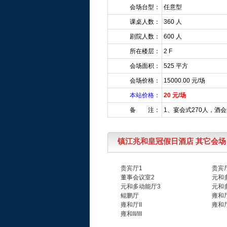
会场台型：
任意型
课桌人数：
360 人
剧院人数：
600 人
所在楼层：
2 F
会场面积：
525 平方
会场价格：
15000.00 元/场
本站价格：
20 元/场
备 注：
1、宴会式270人，酒会
镇江兆和皇冠假日酒店 其它会场
贵宾厅1
贵宾
董事会议室2
元和
元和多动能厅3
元和多
鲲鹏厅
雍和
雍和厅II
雍和厅I
雍和II/III