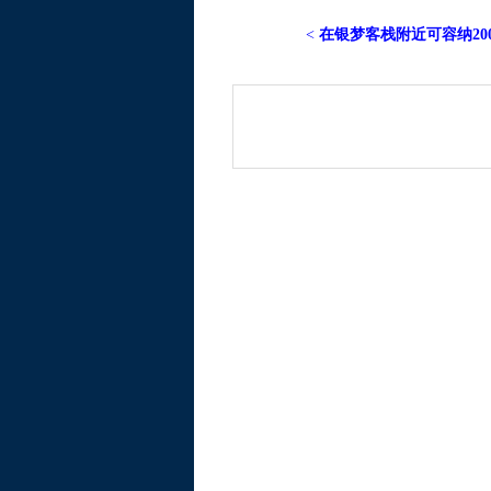
<
在银梦客栈附近可容纳200