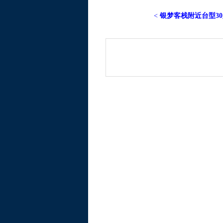
<
银梦客栈附近台型3