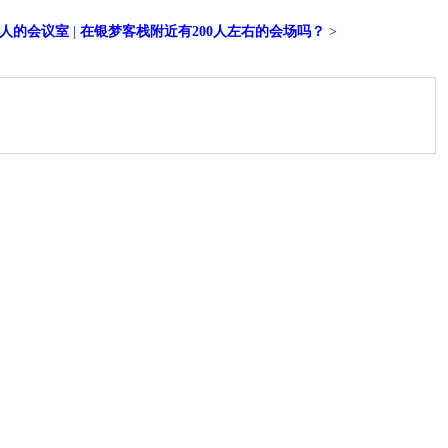
0人的会议室
|
在银梦客栈附近有200人左右的会场吗？
>