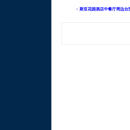
<
斯亚花园酒店中餐厅周边台型1