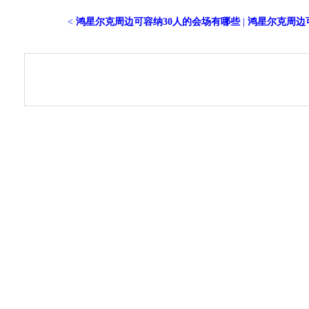
<
鸿星尔克周边可容纳30人的会场有哪些
|
鸿星尔克周边可