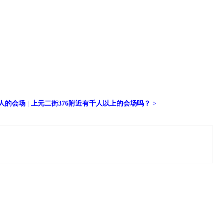
0人的会场
|
上元二街376附近有千人以上的会场吗？
>