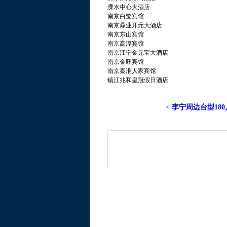
溧水中心大酒店
南京白鹭宾馆
南京鼎业开元大酒店
南京东山宾馆
南京高淳宾馆
南京江宁金元宝大酒店
南京金旺宾馆
南京秦淮人家宾馆
镇江兆和皇冠假日酒店
<
李宁周边台型18