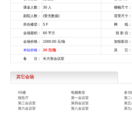
课桌人数：
30 人
横幅尺寸：
剧院人数：
(暂无数据)
背景尺寸：
所在楼层：
5 F
网 线：
会场面积：
60 平方
投 影 仪：
会场价格：
1000.00 元/场
加投影仪：
本站价格：
20 元/场
其 它：
备 注：
长方形会议室
其它会场
A5楼
电脑教室
多功
报告厅
第一会议室
第二
第三会议室
第四会议室
第五
第六会议室
第八会议室
第九